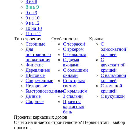
8 на 8
8 на 9
9 на 9
9 на 10
9 на 12
10 на 10
11 на 11
Тип строения
Особенности
Крыша
Сезонные
С террасой
С
Для
С эркером
односкатной
постоянного
С балконом
крышей
проживания
С двумя
С
Финские
входами
двухскатной
Деревянные
С большими
крышей
Щитовые
окнами
С вальмовой
Современные
Со вторым
крышей
Недорогие
светом
С ломаной
Быстровозводимые
С крыльцом
крышей
Дачные
3 спальни
С кукушкой
Сборные
Проекты
каркасных
бань
Проекты каркасных домов
С чего начинается строительство? Первый этап - выбор
проекта.