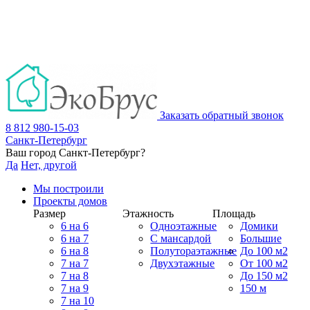
Заказать обратный звонок
8 812 980-15-03
Санкт-Петербург
Ваш город
Санкт-Петербург
?
Да
Нет, другой
Мы построили
Проекты домов
Размер
Этажность
Площадь
6 на 6
Одноэтажные
Домики
6 на 7
С мансардой
Большие
6 на 8
Полутораэтажные
До 100 м2
7 на 7
Двухэтажные
От 100 м2
7 на 8
До 150 м2
7 на 9
150 м
7 на 10