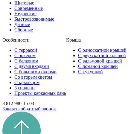
Щитовые
Современные
Недорогие
Быстровозводимые
Дачные
Сборные
Особенности
Крыша
С террасой
С односкатной крышей
С эркером
С двухскатной крышей
С балконом
С вальмовой крышей
С двумя входами
С ломаной крышей
С большими окнами
С кукушкой
Со вторым светом
С крыльцом
3 спальни
Проекты каркасных бань
8 812 980-15-03
Заказать обратный звонок