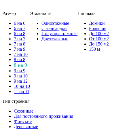
Размер
Этажность
Площадь
6 на 6
Одноэтажные
Домики
6 на 7
С мансардой
Большие
6 на 8
Полутораэтажные
До 100 м2
7 на 7
Двухэтажные
От 100 м2
7 на 8
До 150 м2
7 на 9
150 м
7 на 10
8 на 8
8 на 9
9 на 9
9 на 10
9 на 12
10 на 10
11 на 11
Тип строения
Сезонные
Для постоянного проживания
Финские
Деревянные