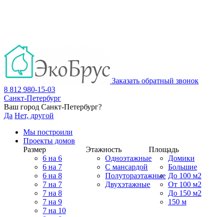
Заказать обратный звонок
8 812 980-15-03
Санкт-Петербург
Ваш город
Санкт-Петербург
?
Да
Нет, другой
Мы построили
Проекты домов
Размер
Этажность
Площадь
6 на 6
Одноэтажные
Домики
6 на 7
С мансардой
Большие
6 на 8
Полутораэтажные
До 100 м2
7 на 7
Двухэтажные
От 100 м2
7 на 8
До 150 м2
7 на 9
150 м
7 на 10