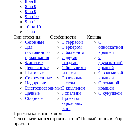
8 на 8
8 на 9
9 на 9
9 на 10
9 на 12
10 на 10
11 на 11
Тип строения
Особенности
Крыша
Сезонные
С террасой
С
Для
С эркером
односкатной
постоянного
С балконом
крышей
проживания
С двумя
С
Финские
входами
двухскатной
Деревянные
С большими
крышей
Щитовые
окнами
С вальмовой
Современные
Со вторым
крышей
Недорогие
светом
С ломаной
Быстровозводимые
С крыльцом
крышей
Дачные
3 спальни
С кукушкой
Сборные
Проекты
каркасных
бань
Проекты каркасных домов
С чего начинается строительство? Первый этап - выбор
проекта.