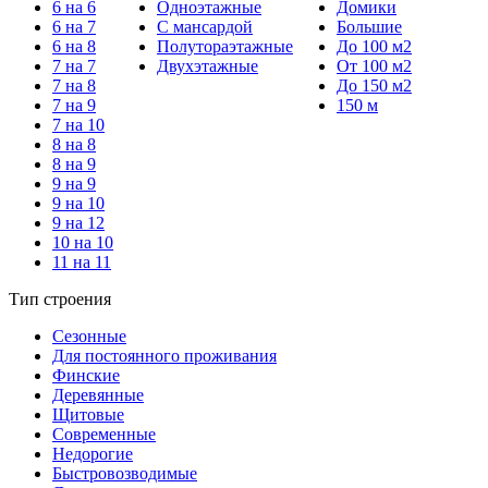
6 на 6
Одноэтажные
Домики
6 на 7
С мансардой
Большие
6 на 8
Полутораэтажные
До 100 м2
7 на 7
Двухэтажные
От 100 м2
7 на 8
До 150 м2
7 на 9
150 м
7 на 10
8 на 8
8 на 9
9 на 9
9 на 10
9 на 12
10 на 10
11 на 11
Тип строения
Сезонные
Для постоянного проживания
Финские
Деревянные
Щитовые
Современные
Недорогие
Быстровозводимые