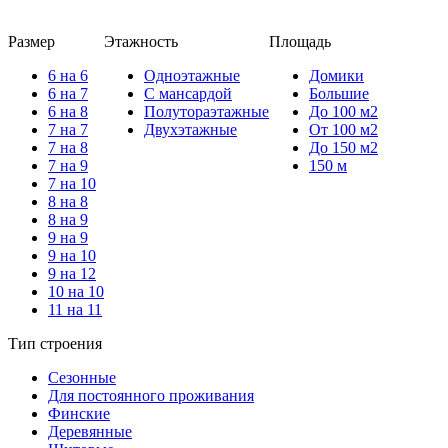
Размер
Этажность
Площадь
6 на 6
Одноэтажные
Домики
6 на 7
С мансардой
Большие
6 на 8
Полутораэтажные
До 100 м2
7 на 7
Двухэтажные
От 100 м2
7 на 8
До 150 м2
7 на 9
150 м
7 на 10
8 на 8
8 на 9
9 на 9
9 на 10
9 на 12
10 на 10
11 на 11
Тип строения
Сезонные
Для постоянного проживания
Финские
Деревянные