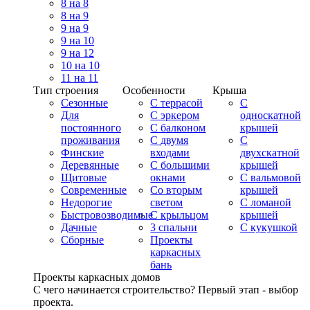
8 на 8
8 на 9
9 на 9
9 на 10
9 на 12
10 на 10
11 на 11
Тип строения
Особенности
Крыша
Сезонные
С террасой
С
Для
С эркером
односкатной
постоянного
С балконом
крышей
проживания
С двумя
С
Финские
входами
двухскатной
Деревянные
С большими
крышей
Щитовые
окнами
С вальмовой
Современные
Со вторым
крышей
Недорогие
светом
С ломаной
Быстровозводимые
С крыльцом
крышей
Дачные
3 спальни
С кукушкой
Сборные
Проекты
каркасных
бань
Проекты каркасных домов
С чего начинается строительство? Первый этап - выбор
проекта.