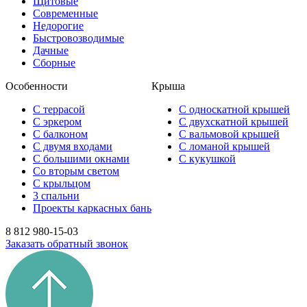
Щитовые
Современные
Недорогие
Быстровозводимые
Дачные
Сборные
Особенности
Крыша
С террасой
С односкатной крышей
С эркером
С двухскатной крышей
С балконом
С вальмовой крышей
С двумя входами
С ломаной крышей
С большими окнами
С кукушкой
Со вторым светом
С крыльцом
3 спальни
Проекты каркасных бань
8 812 980-15-03
Заказать обратный звонок