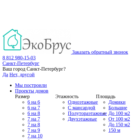
Заказать обратный звонок
8 812 980-15-03
Санкт-Петербург
Ваш город
Санкт-Петербург
?
Да
Нет, другой
Мы построили
Проекты домов
Размер
Этажность
Площадь
6 на 6
Одноэтажные
Домики
6 на 7
С мансардой
Большие
6 на 8
Полутораэтажные
До 100 м2
7 на 7
Двухэтажные
От 100 м2
7 на 8
До 150 м2
7 на 9
150 м
7 на 10