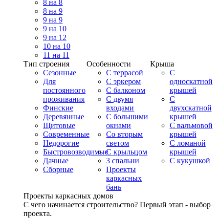
8 на 8
8 на 9
9 на 9
9 на 10
9 на 12
10 на 10
11 на 11
Тип строения
Особенности
Крыша
Сезонные
С террасой
С
Для
С эркером
односкатной
постоянного
С балконом
крышей
проживания
С двумя
С
Финские
входами
двухскатной
Деревянные
С большими
крышей
Щитовые
окнами
С вальмовой
Современные
Со вторым
крышей
Недорогие
светом
С ломаной
Быстровозводимые
С крыльцом
крышей
Дачные
3 спальни
С кукушкой
Сборные
Проекты
каркасных
бань
Проекты каркасных домов
С чего начинается строительство? Первый этап - выбор
проекта.