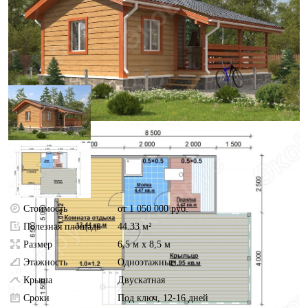
Стоимость
от 1 050 000 руб.
Полезная площадь
44.33 м²
Размер
6,5 м х 8,5 м
Этажность
Одноэтажные
Крыша
Двускатная
Сроки
Под ключ, 12-16 дней