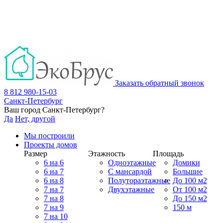
Заказать обратный звонок
8 812 980-15-03
Санкт-Петербург
Ваш город
Санкт-Петербург
?
Да
Нет, другой
Мы построили
Проекты домов
Размер
Этажность
Площадь
6 на 6
Одноэтажные
Домики
6 на 7
С мансардой
Большие
6 на 8
Полутораэтажные
До 100 м2
7 на 7
Двухэтажные
От 100 м2
7 на 8
До 150 м2
7 на 9
150 м
7 на 10