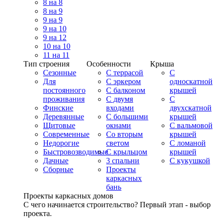
8 на 8
8 на 9
9 на 9
9 на 10
9 на 12
10 на 10
11 на 11
Тип строения
Особенности
Крыша
Сезонные
С террасой
С
Для
С эркером
односкатной
постоянного
С балконом
крышей
проживания
С двумя
С
Финские
входами
двухскатной
Деревянные
С большими
крышей
Щитовые
окнами
С вальмовой
Современные
Со вторым
крышей
Недорогие
светом
С ломаной
Быстровозводимые
С крыльцом
крышей
Дачные
3 спальни
С кукушкой
Сборные
Проекты
каркасных
бань
Проекты каркасных домов
С чего начинается строительство? Первый этап - выбор
проекта.