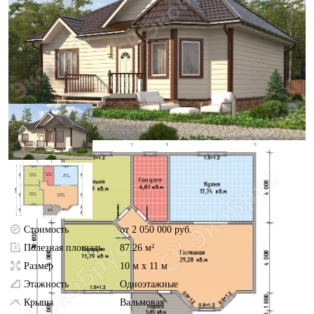
Стоимость
от 2 050 000 руб.
Полезная площадь
87.26 м²
Размер
10 м х 11 м
Этажность
Одноэтажные
Крыша
Вальмовая