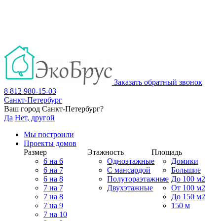
Заказать обратный звонок
8 812 980-15-03
Санкт-Петербург
Ваш город
Санкт-Петербург
?
Да
Нет, другой
Мы построили
Проекты домов
Размер
Этажность
Площадь
6 на 6
Одноэтажные
Домики
6 на 7
С мансардой
Большие
6 на 8
Полутораэтажные
До 100 м2
7 на 7
Двухэтажные
От 100 м2
7 на 8
До 150 м2
7 на 9
150 м
7 на 10