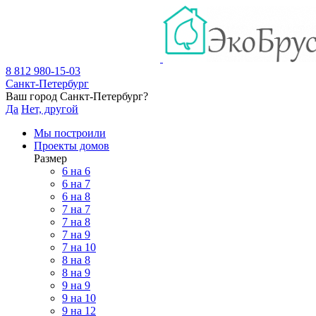
8 812 980-15-03
Санкт-Петербург
Ваш город
Санкт-Петербург
?
Да
Нет, другой
Мы построили
Проекты домов
Размер
6 на 6
6 на 7
6 на 8
7 на 7
7 на 8
7 на 9
7 на 10
8 на 8
8 на 9
9 на 9
9 на 10
9 на 12