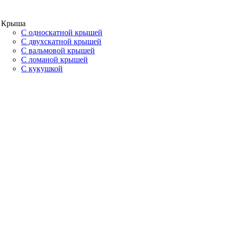
Крыша
С односкатной крышей
С двухскатной крышей
С вальмовой крышей
С ломаной крышей
С кукушкой