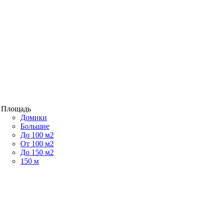
Площадь
Домики
Большие
До 100 м2
От 100 м2
До 150 м2
150 м