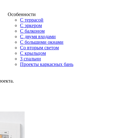
Особенности
С террасой
С эркером
С балконом
С двумя входами
С большими окнами
Со вторым светом
С крыльцом
3 спальни
Проекты каркасных бань
роекта.