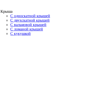
Крыша
С односкатной крышей
С двухскатной крышей
С вальмовой крышей
С ломаной крышей
С кукушкой