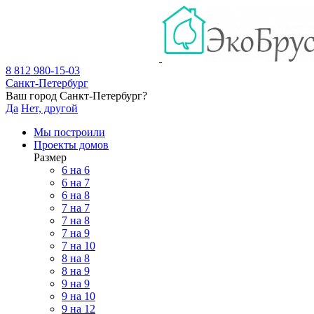
8 812 980-15-03
Санкт-Петербург
Ваш город
Санкт-Петербург
?
Да
Нет, другой
Мы построили
Проекты домов
Размер
6 на 6
6 на 7
6 на 8
7 на 7
7 на 8
7 на 9
7 на 10
8 на 8
8 на 9
9 на 9
9 на 10
9 на 12