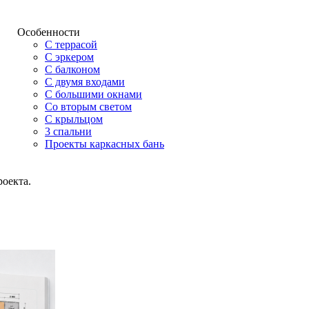
Особенности
С террасой
С эркером
С балконом
С двумя входами
С большими окнами
Со вторым светом
С крыльцом
3 спальни
Проекты каркасных бань
роекта.