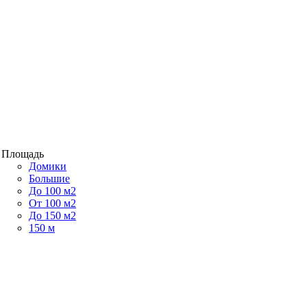
Площадь
Домики
Большие
До 100 м2
От 100 м2
До 150 м2
150 м