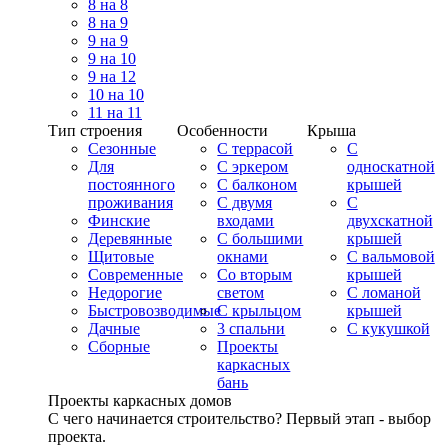
8 на 8
8 на 9
9 на 9
9 на 10
9 на 12
10 на 10
11 на 11
Тип строения
Особенности
Крыша
Сезонные
С террасой
С
Для
С эркером
односкатной
постоянного
С балконом
крышей
проживания
С двумя
С
Финские
входами
двухскатной
Деревянные
С большими
крышей
Щитовые
окнами
С вальмовой
Современные
Со вторым
крышей
Недорогие
светом
С ломаной
Быстровозводимые
С крыльцом
крышей
Дачные
3 спальни
С кукушкой
Сборные
Проекты
каркасных
бань
Проекты каркасных домов
С чего начинается строительство? Первый этап - выбор
проекта.