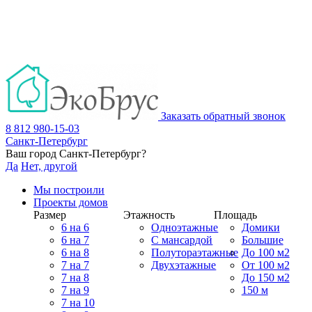
Заказать обратный звонок
8 812 980-15-03
Санкт-Петербург
Ваш город
Санкт-Петербург
?
Да
Нет, другой
Мы построили
Проекты домов
Размер
Этажность
Площадь
6 на 6
Одноэтажные
Домики
6 на 7
С мансардой
Большие
6 на 8
Полутораэтажные
До 100 м2
7 на 7
Двухэтажные
От 100 м2
7 на 8
До 150 м2
7 на 9
150 м
7 на 10