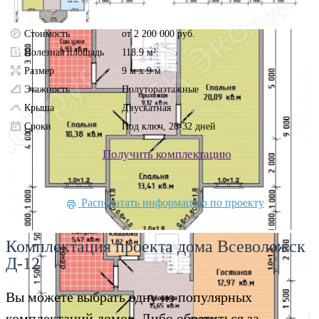
Стоимость
от 2 200 000 руб.
Полезная площадь
118.9 м²
Размер
9 м х 9 м
Этажность
Полутораэтажные
Крыша
Двускатная
Сроки
Под ключ, 28-32 дней
Получить комплектацию
Распечатать информацию по проекту
Комплектация проекта дома Всеволожск
Д-12
Вы можете выбрать одну из популярных
комплектаций домов. Либо обратиться за