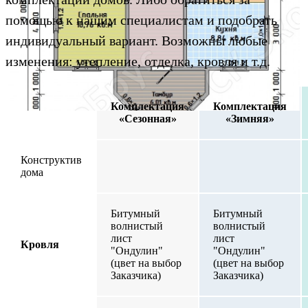
помощью к нашим специалистам и подобрать
индивидуальный вариант. Возможны любые
изменения: утепление, отделка, кровля и т.д.
Комплектация
Комплектация
«Сезонная»
«Зимняя»
Конструктив
дома
Битумный
Битумный
волнистый
волнистый
лист
лист
Кровля
"Ондулин"
"Ондулин"
(цвет на выбор
(цвет на выбор
Заказчика)
Заказчика)