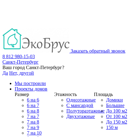
Заказать обратный звонок
8 812 980-15-03
Санкт-Петербург
Ваш город
Санкт-Петербург
?
Да
Нет, другой
Мы построили
Проекты домов
Размер
Этажность
Площадь
6 на 6
Одноэтажные
Домики
6 на 7
С мансардой
Большие
6 на 8
Полутораэтажные
До 100 м2
7 на 7
Двухэтажные
От 100 м2
7 на 8
До 150 м2
7 на 9
150 м
7 на 10