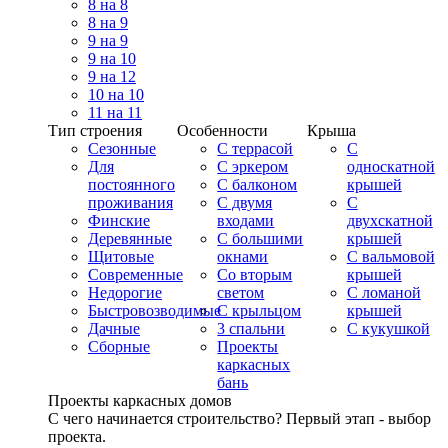
8 на 8
8 на 9
9 на 9
9 на 10
9 на 12
10 на 10
11 на 11
Тип строения
Особенности
Крыша
Сезонные
С террасой
С
Для
С эркером
односкатной
постоянного
С балконом
крышей
проживания
С двумя
С
Финские
входами
двухскатной
Деревянные
С большими
крышей
Щитовые
окнами
С вальмовой
Современные
Со вторым
крышей
Недорогие
светом
С ломаной
Быстровозводимые
С крыльцом
крышей
Дачные
3 спальни
С кукушкой
Сборные
Проекты
каркасных
бань
Проекты каркасных домов
С чего начинается строительство? Первый этап - выбор
проекта.