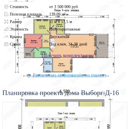
Стоимость
от 3 500 000 руб.
Полезная площадь
139.09 м²
Размер
11 м х 17,5 м
Этажность
Полутораэтажные
Крыша
Двускатная
Сроки
Под ключ, 34-38 дней
Получить комплектацию
Распечатать информацию по проекту
Планировка проекта дома Выборг Д-16