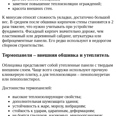
заметное повышение теплоизоляции ограждений;
красота внешних стен.
К минусам относят сложность укладки, достаточно большой
вес. В среднем после обшивки кирпичом стены становятся в 2
раза тяжелее, что нужно учитывать при устройстве
фундамента. Фасадный кирпич значительно дороже, чем
пластиковый или деревянный сайдинг, штукатурка или
фиброцементные панели. Его редко используют в недорогом
сборном строительстве.
Термопанели – внешняя обшивка и утеплитель
Облицовка представляет собой утепленные панели с твердым
внешним слоем. Чаще всего снаружи используют прочную
клинкерную плитку, а для теплоизоляции – пенополиуретан
или пенополистирол.
Достоинства термопанелей:
высокие теплоизолирующие свойства;
дополнительная шумозащита здания;
устойчивость к жаре, морозу, вибрациям;
стойкость к ударам, царапинам, деформациям;
не боятся грызунов, насекомых, микроорганизмов;