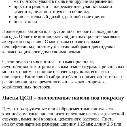
мыть, чтобы удалить пыль или другие загрязнения;
простота ремонта – поврежденные участки можно
заменить, не демонтируя всю обшивку;
привлекательный дизайн, разнообразие цветов;
низкая цена.
Полимерная вагонка влагоустойчива, не боится дождливой
погоды. Обшитое виниловым сайдингом строение выглядит
аккуратно и красиво. С монтажом справится даже
непрофессионал, поэтому пластик выбирают для отделки
каркасно-щитового дома своими руками.
Среди недостатков винила – низкая прочность,
неустойчивость к отрицательным температурам. При сильных
морозах полимер становится очень хрупким, его легко
повредить. Виниловый сайдинг обычно применяют в теплых
регионах или для временного жилья – дач, сторожек,
хозяйственных построек.
Листы ЦСП – экологичные панели под покраску
Цементно-стружечные или фиброцементные плиты – это
крупноформатные панели, изготовленные из смеси древесной
стружки, каменной крошки, цементного раствора. Листы
имеют стандартные размеры: ширину 1,25 мм; длину 2,6 или