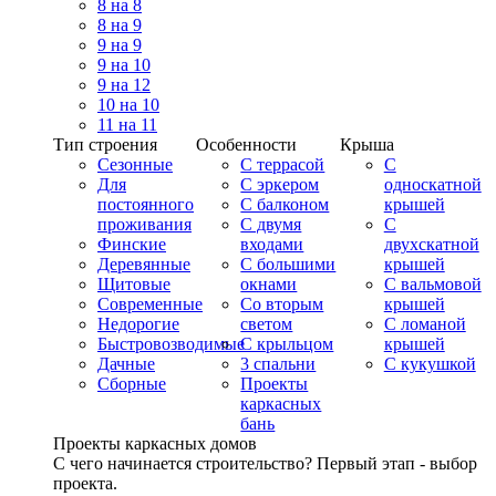
8 на 8
8 на 9
9 на 9
9 на 10
9 на 12
10 на 10
11 на 11
Тип строения
Особенности
Крыша
Сезонные
С террасой
С
Для
С эркером
односкатной
постоянного
С балконом
крышей
проживания
С двумя
С
Финские
входами
двухскатной
Деревянные
С большими
крышей
Щитовые
окнами
С вальмовой
Современные
Со вторым
крышей
Недорогие
светом
С ломаной
Быстровозводимые
С крыльцом
крышей
Дачные
3 спальни
С кукушкой
Сборные
Проекты
каркасных
бань
Проекты каркасных домов
С чего начинается строительство? Первый этап - выбор
проекта.