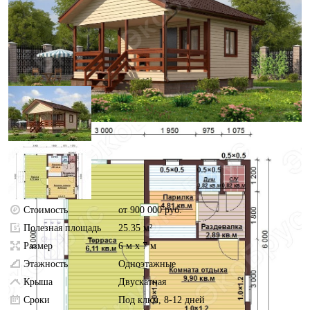
Стоимость
от 900 000 руб.
Полезная площадь
25.35 м²
Размер
6 м х 7 м
Этажность
Одноэтажные
Крыша
Двускатная
Сроки
Под ключ, 8-12 дней