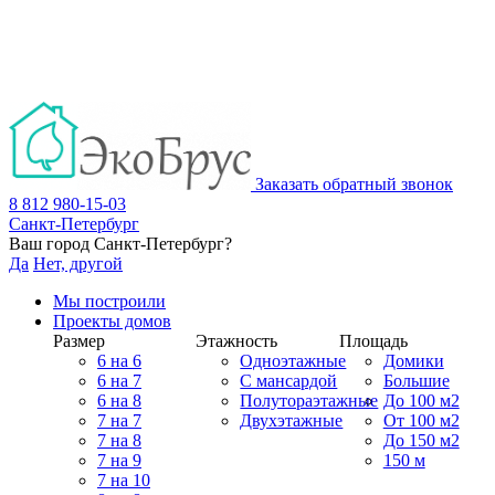
Заказать обратный звонок
8 812 980-15-03
Санкт-Петербург
Ваш город
Санкт-Петербург
?
Да
Нет, другой
Мы построили
Проекты домов
Размер
Этажность
Площадь
6 на 6
Одноэтажные
Домики
6 на 7
С мансардой
Большие
6 на 8
Полутораэтажные
До 100 м2
7 на 7
Двухэтажные
От 100 м2
7 на 8
До 150 м2
7 на 9
150 м
7 на 10