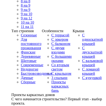
8 на 8
8 на 9
9 на 9
9 на 10
9 на 12
10 на 10
11 на 11
Тип строения
Особенности
Крыша
Сезонные
С террасой
С
Для
С эркером
односкатной
постоянного
С балконом
крышей
проживания
С двумя
С
Финские
входами
двухскатной
Деревянные
С большими
крышей
Щитовые
окнами
С вальмовой
Современные
Со вторым
крышей
Недорогие
светом
С ломаной
Быстровозводимые
С крыльцом
крышей
Дачные
3 спальни
С кукушкой
Сборные
Проекты
каркасных
бань
Проекты каркасных домов
С чего начинается строительство? Первый этап - выбор
проекта.