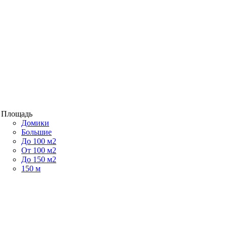
Площадь
Домики
Большие
До 100 м2
От 100 м2
До 150 м2
150 м