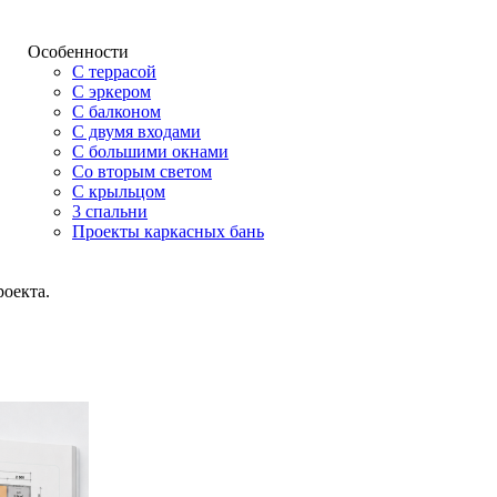
Особенности
С террасой
С эркером
С балконом
С двумя входами
С большими окнами
Со вторым светом
С крыльцом
3 спальни
Проекты каркасных бань
роекта.