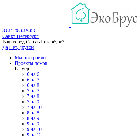
8 812 980-15-03
Санкт-Петербург
Ваш город
Санкт-Петербург
?
Да
Нет, другой
Мы построили
Проекты домов
Размер
6 на 6
6 на 7
6 на 8
7 на 7
7 на 8
7 на 9
7 на 10
8 на 8
8 на 9
9 на 9
9 на 10
9 на 12