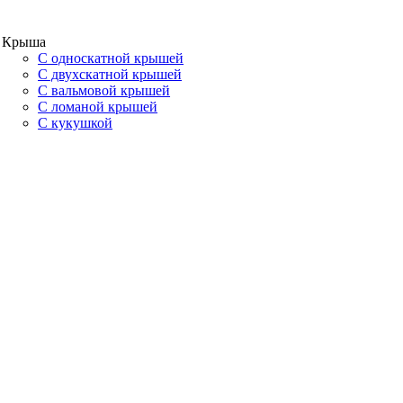
Крыша
С односкатной крышей
С двухскатной крышей
С вальмовой крышей
С ломаной крышей
С кукушкой