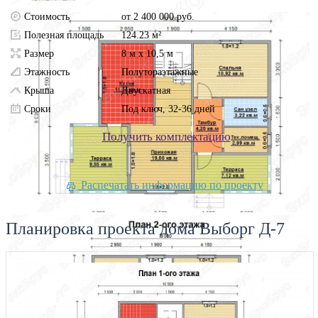
Стоимость
от 2 400 000 руб.
Полезная площадь
124.23 м²
Размер
8 м х 10,5 м
Этажность
Полутораэтажные
Крыша
Двускатная
Сроки
Под ключ, 32-36 дней
Получить комплектацию
Распечатать информацию по проекту
Планировка проекта дома Выборг Д-7