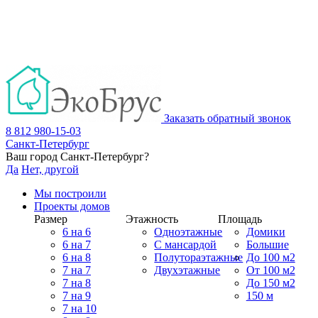
Заказать обратный звонок
8 812 980-15-03
Санкт-Петербург
Ваш город
Санкт-Петербург
?
Да
Нет, другой
Мы построили
Проекты домов
Размер
Этажность
Площадь
6 на 6
Одноэтажные
Домики
6 на 7
С мансардой
Большие
6 на 8
Полутораэтажные
До 100 м2
7 на 7
Двухэтажные
От 100 м2
7 на 8
До 150 м2
7 на 9
150 м
7 на 10